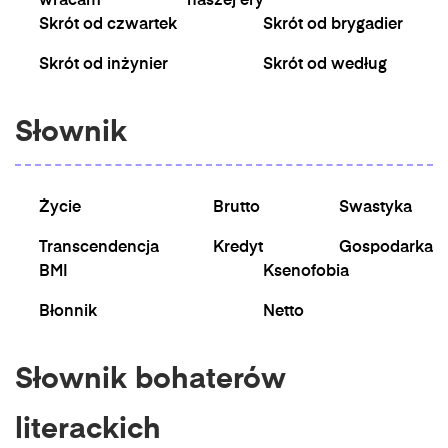
wracam
naszej ery
Skrót od czwartek
Skrót od brygadier
Skrót od inżynier
Skrót od według
Słownik
Życie
Brutto
Swastyka
Transcendencja
Kredyt
Gospodarka
BMI
Ksenofobia
Błonnik
Netto
Słownik bohaterów
literackich