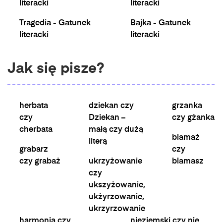
literacki
literacki
Tragedia - Gatunek
Bajka - Gatunek
literacki
literacki
Jak się pisze?
herbata
dziekan czy
grzanka
czy
Dziekan –
czy gżanka
cherbata
małą czy dużą
blamaż
literą
grabarz
czy
czy grabaż
ukrzyżowanie
blamasz
czy
ukszyżowanie,
ukżyrzowanie,
ukrzyrzowanie
harmonia czy
nieziemski czy nie