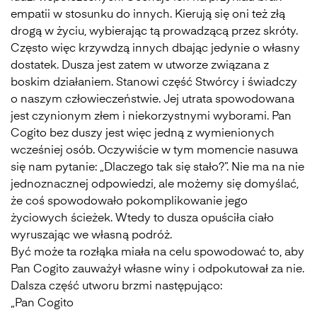
empatii w stosunku do innych. Kierują się oni też złą
drogą w życiu, wybierając tą prowadzącą przez skróty.
Często więc krzywdzą innych dbając jedynie o własny
dostatek. Dusza jest zatem w utworze związana z
boskim działaniem. Stanowi część Stwórcy i świadczy
o naszym człowieczeństwie. Jej utrata spowodowana
jest czynionym złem i niekorzystnymi wyborami. Pan
Cogito bez duszy jest więc jedną z wymienionych
wcześniej osób. Oczywiście w tym momencie nasuwa
się nam pytanie: „Dlaczego tak się stało?”. Nie ma na nie
jednoznacznej odpowiedzi, ale możemy się domyślać,
że coś spowodowało pokomplikowanie jego
życiowych ścieżek. Wtedy to dusza opuściła ciało
wyruszając we własną podróż.
Być może ta rozłąka miała na celu spowodować to, aby
Pan Cogito zauważył własne winy i odpokutował za nie.
Dalsza część utworu brzmi następująco:
„Pan Co­gi­to