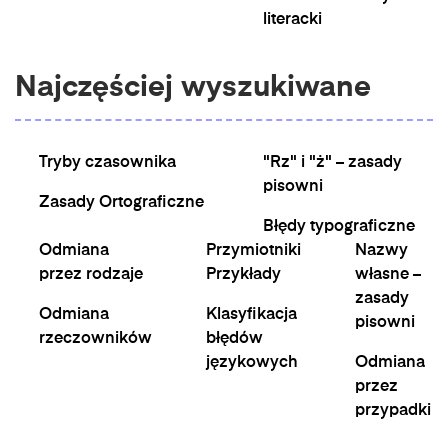
literacki
Najczęściej wyszukiwane
Tryby czasownika
"Rz" i "ż" – zasady
pisowni
Zasady Ortograficzne
Błędy typograficzne
Odmiana
Przymiotniki
Nazwy
przez rodzaje
Przykłady
własne –
zasady
Odmiana
Klasyfikacja
pisowni
rzeczowników
błędów
językowych
Odmiana
przez
przypadki