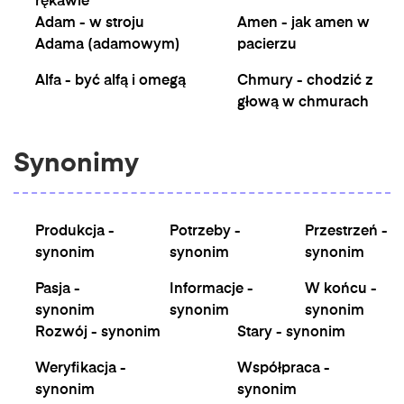
rękawie
Adam - w stroju
Amen - jak amen w
Adama (adamowym)
pacierzu
Alfa - być alfą i omegą
Chmury - chodzić z
głową w chmurach
Synonimy
Produkcja -
Potrzeby -
Przestrzeń -
synonim
synonim
synonim
Pasja -
Informacje -
W końcu -
synonim
synonim
synonim
Rozwój - synonim
Stary - synonim
Weryfikacja -
Współpraca -
synonim
synonim