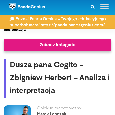
ZDAY
Wiersze
🎓 Poznaj Panda Genius – Twojego edukacyjnego
Dusza pana Cogito – Zbigniew Herbert – Analiza i
superbohatera! https://panda.pandagenius.com/
interpretacja
Zobacz kategorię
Dusza pana Cogito –
Zbigniew Herbert – Analiza i
interpretacja
Opiekun merytoryczny:
Marek Lepczak