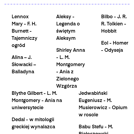
Lennox
Aleksy -
Bilbo - J. R.
Mary - F. H.
Legenda o
R. Tolkien -
Burnett -
świętym
Hobbit
Tajemniczy
Aleksym
Eol - Homer
ogród
Shirley Anna
- Odyseja
Alina – J.
- L. M.
Słowacki –
Montgomery
Balladyna
- Ania z
Zielonego
Wzgórza
Blythe Gilbert - L. M.
Jedwabiński
Montgomery - Ania na
Eugeniusz - M.
uniwersytecie
Musierowicz - Opium
w rosole
Dedal - w mitologii
greckiej wynalazca
Babu Stefu - M.