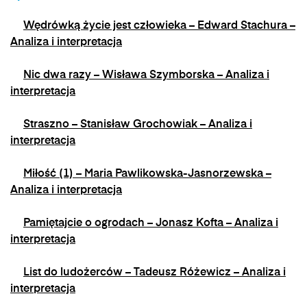
na adres e-mail:
admin@dyktanda.pl
lub
Wędrówką życie jest człowieka – Edward Stachura –
naciśniecie przycisku "wypisz się" znajdującego
się w wiadomościach e-mail od nas.
Analiza i interpretacja
Nic dwa razy – Wisława Szymborska – Analiza i
interpretacja
Straszno – Stanisław Grochowiak – Analiza i
interpretacja
Miłość (1) – Maria Pawlikowska-Jasnorzewska –
Analiza i interpretacja
Pamiętajcie o ogrodach – Jonasz Kofta – Analiza i
interpretacja
List do ludożerców – Tadeusz Różewicz – Analiza i
interpretacja