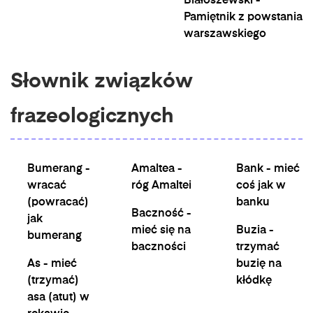
Białoszewski -
Pamiętnik z powstania
warszawskiego
Słownik związków
frazeologicznych
Bumerang -
Amaltea -
Bank - mieć
wracać
róg Amaltei
coś jak w
(powracać)
banku
Baczność -
jak
mieć się na
Buzia -
bumerang
baczności
trzymać
As - mieć
buzię na
(trzymać)
kłódkę
asa (atut) w