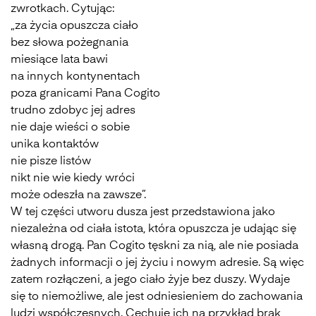
zwrotkach. Cytując:
„za ży­cia opusz­cza cia­ło
bez sło­wa po­że­gna­nia
mie­sią­ce lata bawi
na in­nych kon­ty­nen­tach
poza gra­ni­ca­mi Pana Co­gi­to
trud­no zdo­byc jej ad­res
nie daje wie­ści o so­bie
uni­ka kon­tak­tów
nie pi­sze li­stów
nikt nie wie kie­dy wró­ci
może ode­szła na za­wsze”.
W tej części utworu dusza jest przedstawiona jako
niezależna od ciała istota, która opuszcza je udając się
własną drogą. Pan Cogito tęskni za nią, ale nie posiada
żadnych informacji o jej życiu i nowym adresie. Są więc
zatem rozłączeni, a jego ciało żyje bez duszy. Wydaje
się to niemożliwe, ale jest odniesieniem do zachowania
ludzi współczesnych. Cechuje ich na przykład brak