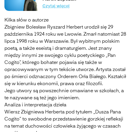
Czytaj więcej
Kilka słów o autorze
Zbigniew Bolesław Ryszard Herbert urodził się 29
października 1924 roku we Lwowie. Zmarł natomiast 28
lipca 1998 roku w Warszawie. Był wybitnym polskim
poetą, a także eseistą i dramaturgiem. Jest znany
między innymi ze swojego cyklu poetyckiego „Pan
Cogito”, którego bohater pojawia się także w
opracowywanym w tym tekście utworze. Artysta został
po śmierci odznaczony Orderem Orła Białego. Kształcił
się w kierunku ekonomii, prawa oraz filozofii.
Jego utwory są powszechnie omawiane w szkołach, a
te nazywane są też jego imieniem.
Analiza i interpretacja dzieła
Wiersz Zbigniewa Herberta pod tytułem „Dusza Pana
Cogito” to swobodne przedstawienie gorzkiej refleksji
na temat duchowości człowieka żyjącego w czasach