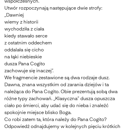
współczesnych.
Utwór rozpoczynają następujące dwie strofy:
„Daw­niej
wie­my z hi­sto­rii
wy­cho­dzi­ła z cia­ła
kie­dy sta­wa­ło ser­ce
z ostat­nim od­de­chem
od­da­la­ła się ci­cho
na łąki nie­bie­skie
du­sza Pana Co­gi­to
za­cho­wu­je się ina­czej”.
We fragmencie zestawione są dwa rodzaje dusz.
Dawna, znana wszystkim od zarania dziejów i ta
należąca do Pana Cogito. Obie prezentują sobą dwa
różne typy zachowań. „Klasyczna” dusza opuszcza
ciało po śmierci, aby udać się do nieba i znaleźć
spokojnie miejsce blisko Boga.
Co robi zatem ta, która należy do Pana Cogito?
Odpowiedź odnajdujemy w kolejnych pięciu krótkich