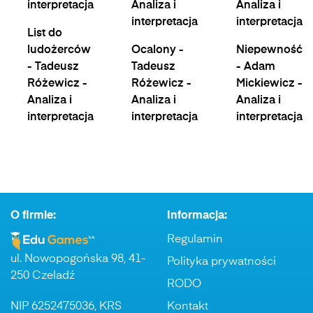
interpretacja
Analiza i
Analiza i
interpretacja
interpretacja
List do
ludożerców
Ocalony -
Niepewność
- Tadeusz
Tadeusz
- Adam
Różewicz -
Różewicz -
Mickiewicz -
Analiza i
Analiza i
Analiza i
interpretacja
interpretacja
interpretacja
O firmie:
Informacja:
Regulamin
ul. Nowopogońska 98, 41-
Polityka prywatności
250 Czeladź
RODO
NIP 6252475036, KRS
Kontakt