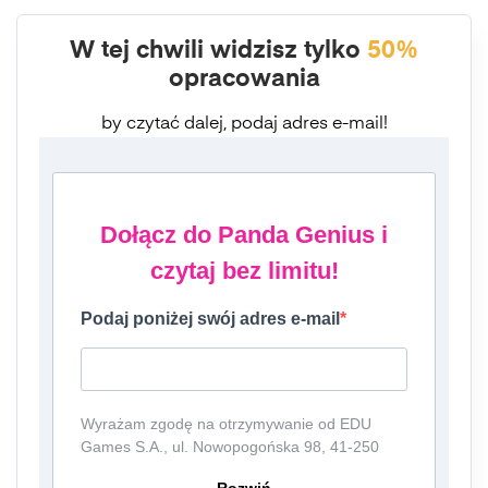
W tej chwili widzisz tylko
50%
opracowania
by czytać dalej, podaj adres e-mail!
Dołącz do Panda Genius i
czytaj bez limitu!
Podaj poniżej swój adres e-mail
Wyrażam zgodę na otrzymywanie od EDU
Games S.A., ul. Nowopogońska 98, 41-250
Czeladź, NIP: 6252475036, KRS: 0000861152,