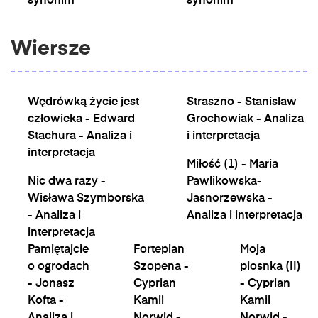
synonim
synonim
Wiersze
Wędrówką życie jest
Straszno - Stanisław
człowieka - Edward
Grochowiak - Analiza
Stachura - Analiza i
i interpretacja
interpretacja
Miłość (1) - Maria
Nic dwa razy -
Pawlikowska-
Wisława Szymborska
Jasnorzewska -
- Analiza i
Analiza i interpretacja
interpretacja
Pamiętajcie
Fortepian
Moja
o ogrodach
Szopena -
piosnka (II)
- Jonasz
Cyprian
- Cyprian
Kofta -
Kamil
Kamil