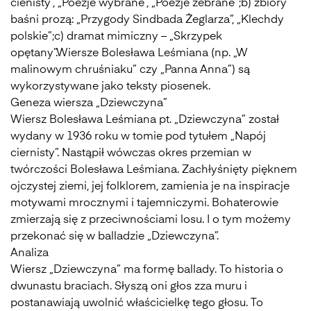
cienisty”, „Poezje wybrane”, „Poezje zebrane”;b) zbiory
baśni prozą: „Przygody Sindbada Żeglarza”, „Klechdy
polskie”;c) dramat mimiczny – „Skrzypek
opętany”.Wiersze Bolesława Leśmiana (np. „W
malinowym chruśniaku” czy „Panna Anna”) są
wykorzystywane jako teksty piosenek.
Geneza wiersza „Dziewczyna”
Wiersz Bolesława Leśmiana pt. „Dziewczyna” został
wydany w 1936 roku w tomie pod tytułem „Napój
ciernisty”. Nastąpił wówczas okres przemian w
twórczości Bolesława Leśmiana. Zachłyśnięty pięknem
ojczystej ziemi, jej folklorem, zamienia je na inspiracje
motywami mrocznymi i tajemniczymi. Bohaterowie
zmierzają się z przeciwnościami losu. I o tym możemy
przekonać się w balladzie „Dziewczyna”.
Analiza
Wiersz „Dziewczyna” ma formę ballady. To historia o
dwunastu braciach. Słyszą oni głos zza muru i
postanawiają uwolnić właścicielkę tego głosu. To