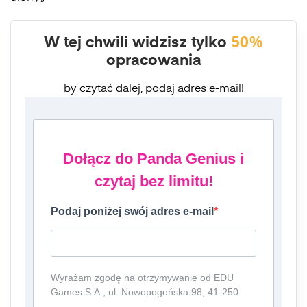
W tej chwili widzisz tylko
50%
opracowania
by czytać dalej, podaj adres e-mail!
Dołącz do Panda Genius i
czytaj bez limitu!
Podaj poniżej swój adres e-mail
Wyrażam zgodę na otrzymywanie od EDU
Games S.A., ul. Nowopogońska 98, 41-250
Czeladź, NIP: 6252475036, KRS: 0000861152,