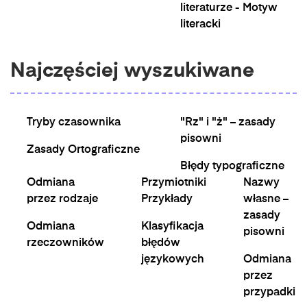
literaturze - Motyw
literacki
Najczęściej wyszukiwane
Tryby czasownika
"Rz" i "ż" – zasady
pisowni
Zasady Ortograficzne
Błędy typograficzne
Odmiana
Przymiotniki
Nazwy
przez rodzaje
Przykłady
własne –
zasady
Odmiana
Klasyfikacja
pisowni
rzeczowników
błędów
językowych
Odmiana
przez
przypadki