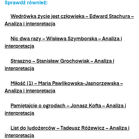
Sprawdź również:
jest możliwe poprzez kontakt z Administratorem
na adres e-mail:
admin@dyktanda.pl
lub
Wędrówką życie jest człowieka – Edward Stachura –
naciśniecie przycisku "wypisz się" znajdującego
się w wiadomościach e-mail od nas.
Analiza i interpretacja
Nic dwa razy – Wisława Szymborska – Analiza i
interpretacja
Straszno – Stanisław Grochowiak – Analiza i
interpretacja
Miłość (1) – Maria Pawlikowska-Jasnorzewska –
Analiza i interpretacja
Pamiętajcie o ogrodach – Jonasz Kofta – Analiza i
interpretacja
List do ludożerców – Tadeusz Różewicz – Analiza i
interpretacja