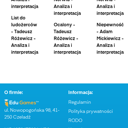
Analiza i
Norwid -
Norwid -
interpretacja
Analiza i
Analiza i
interpretacja
interpretacja
List do
ludożerców
Ocalony -
Niepewność
- Tadeusz
Tadeusz
- Adam
Różewicz -
Różewicz -
Mickiewicz -
Analiza i
Analiza i
Analiza i
interpretacja
interpretacja
interpretacja
O firmie:
Informacja:
Regulamin
ul. Nowopogońska 98, 41-
Polityka prywatności
250 Czeladź
RODO