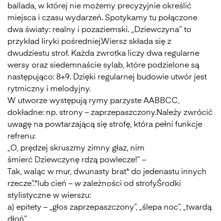
ballada, w której nie możemy precyzyjnie określić
miejsca i czasu wydarzeń. Spotykamy tu połączone
dwa światy: realny i pozaziemski. „Dziewczyna” to
przykład liryki pośredniej.Wiersz składa się z
dwudziestu strof. Każda zwrotka liczy dwa regularne
wersy oraz siedemnaście sylab, które podzielone są
następująco: 8+9. Dzięki regularnej budowie utwór jest
rytmiczny i melodyjny.
W utworze występują rymy parzyste AABBCC,
dokładne: np. strony – zaprzepaszczony.Należy zwrócić
uwagę na powtarzającą się strofę, która pełni funkcje
refrenu:
„O, prędzej skruszmy zimny głaz, nim
śmierć Dziewczynę rdzą powlecze!” –
Tak, waląc w mur, dwunasty brat* do jedenastu innych
rzecze”.*lub cień – w zależności od strofyŚrodki
stylistyczne w wierszu:
a) epitety – „głos zaprzepaszczony”, „ślepa noc”, „twardą
dłoń”, „