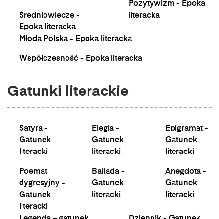
Pozytywizm - Epoka
Średniowiecze -
literacka
Epoka literacka
Młoda Polska - Epoka literacka
Współczesność - Epoka literacka
Gatunki literackie
Satyra -
Elegia -
Epigramat -
Gatunek
Gatunek
Gatunek
literacki
literacki
literacki
Poemat
Ballada -
Anegdota -
dygresyjny -
Gatunek
Gatunek
Gatunek
literacki
literacki
literacki
Legenda – gatunek
Dziennik - Gatunek