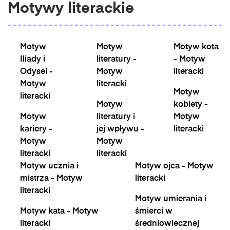
Motywy literackie
Motyw
Motyw
Motyw kota
Iliady i
literatury -
- Motyw
Odysei -
Motyw
literacki
Motyw
literacki
Motyw
literacki
Motyw
kobiety -
Motyw
literatury i
Motyw
kariery -
jej wpływu -
literacki
Motyw
Motyw
literacki
literacki
Motyw ucznia i
Motyw ojca - Motyw
mistrza - Motyw
literacki
literacki
Motyw umierania i
Motyw kata - Motyw
śmierci w
literacki
średniowiecznej