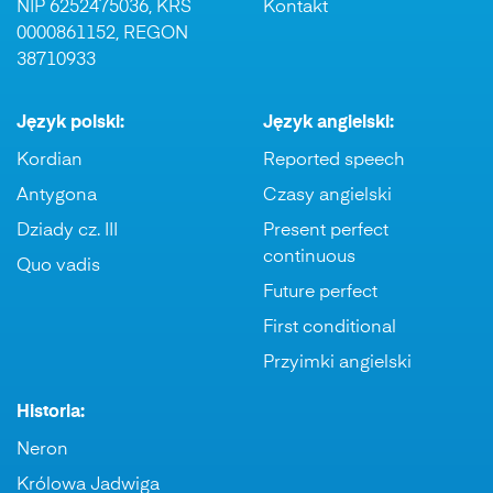
NIP 6252475036, KRS
Kontakt
0000861152, REGON
38710933
Język polski:
Język angielski:
Kordian
Reported speech
Antygona
Czasy angielski
Dziady cz. III
Present perfect
continuous
Quo vadis
Future perfect
First conditional
Przyimki angielski
Historia:
Neron
Królowa Jadwiga