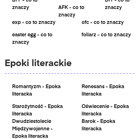
BFF - co to
DIY - co to
znaczy
AFK - co to
znaczy
znaczy
exp - co to znaczy
ofc - co to znaczy
easter egg - co to
foliarz - co to znaczy
znaczy
Epoki literackie
Romantyzm - Epoka
Renesans - Epoka
literacka
literacka
Starożytność - Epoka
Oświecenie - Epoka
literacka
literacka
Dwudziestolecie
Barok - Epoka
Międzywojenne -
literacka
Epoka literacka