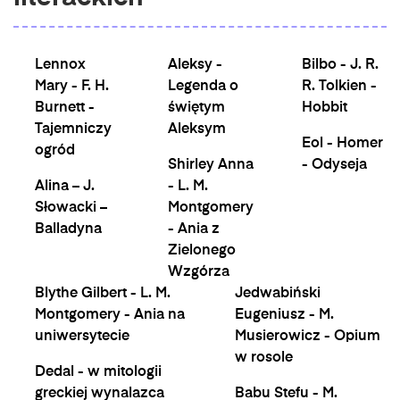
Lennox
Aleksy -
Bilbo - J. R.
Mary - F. H.
Legenda o
R. Tolkien -
Burnett -
świętym
Hobbit
Tajemniczy
Aleksym
Eol - Homer
ogród
Shirley Anna
- Odyseja
Alina – J.
- L. M.
Słowacki –
Montgomery
Balladyna
- Ania z
Zielonego
Wzgórza
Blythe Gilbert - L. M.
Jedwabiński
Montgomery - Ania na
Eugeniusz - M.
uniwersytecie
Musierowicz - Opium
w rosole
Dedal - w mitologii
greckiej wynalazca
Babu Stefu - M.