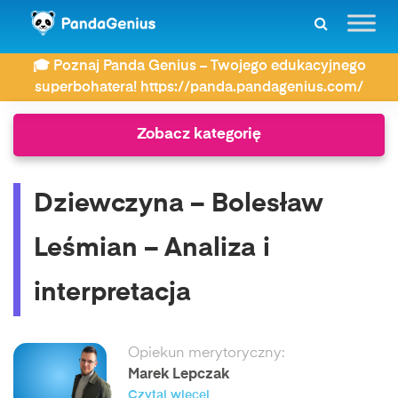
ZDAY
Wiersze
🎓 Poznaj Panda Genius – Twojego edukacyjnego
Dziewczyna – Bolesław Leśmian – Analiza i interpretacja
superbohatera! https://panda.pandagenius.com/
Zobacz kategorię
Dziewczyna – Bolesław
Leśmian – Analiza i
interpretacja
Opiekun merytoryczny:
Marek Lepczak
Czytaj więcej