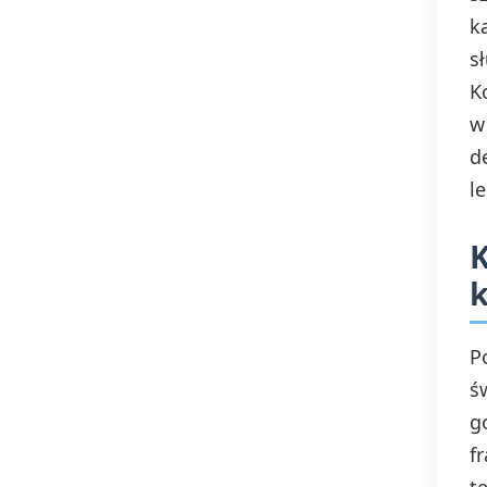
Analiza i interpretacja
k
s
K
w
d
l
K
k
P
ś
g
f