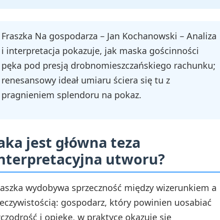
Fraszka Na gospodarza – Jan Kochanowski – Analiza
i interpretacja pokazuje, jak maska gościnności
pęka pod presją drobnomieszczańskiego rachunku;
renesansowy ideał umiaru ściera się tu z
pragnieniem splendoru na pokaz.
aka jest główna teza
nterpretacyjna utworu?
raszka wydobywa sprzeczność między wizerunkiem a
zeczywistością: gospodarz, który powinien uosabiać
zczodrość i opiekę, w praktyce okazuje się