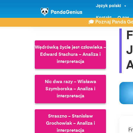
Język polski
ZDAY
Wiersze
Fraszka Na gospodarza – Jan
Kontakt
O nas
🎓 Poznaj Panda Ge
F
J
Wędrówką życie jest człowieka –
Edward Stachura – Analiza i
interpretacja
A
Nic dwa razy – Wisława
Szymborska – Analiza i
interpretacja
Straszno – Stanisław
Grochowiak – Analiza i
F
interpretacja