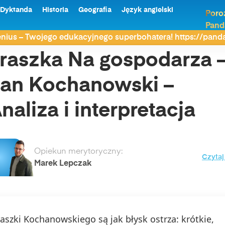
Dyktanda
Historia
Geografia
Język angielski
Poro
Pand
 Kochanowski – Analiza i interpretacja
nius – Twojego edukacyjnego superbohatera! https://pan
raszka Na gospodarza 
an Kochanowski –
naliza i interpretacja
Opiekun merytoryczny:
Czytaj
Marek Lepczak
raszki Kochanowskiego są jak błysk ostrza: krótkie,