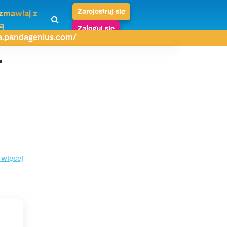
Zarejestruj się
zmawiaj z
ą
Zaloguj się
da.pandagenius.com/
–
 więcej