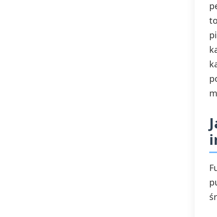
p
t
p
k
k
p
m
J
i
F
p
śr