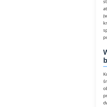
s
a
(
k
s
p
W
b
K
ś
o
p
d