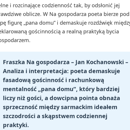
elne i rozcinające codzienność tak, by odsłonić jej
rawdziwe oblicze. W Na gospodarza poeta bierze pod
upę figurę „pana domu” i demaskuje rozdźwięk międz
eklarowaną gościnnością a realną praktyką bycia
ospodarzem.
Fraszka Na gospodarza – Jan Kochanowski –
Analiza i interpretacja: poeta demaskuje
fasadową gościnność i rachunkową
mentalność „pana domu”, który bardziej
liczy niż gości, a dowcipna pointa obnaża
sprzeczność między sarmackim ideałem
szczodrości a skąpstwem codziennej
praktyki.