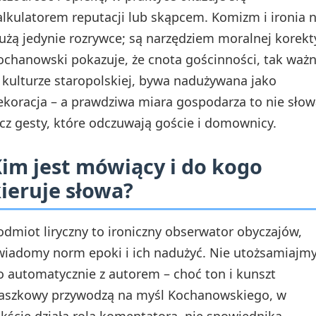
alkulatorem reputacji lub skąpcem. Komizm i ironia n
łużą jedynie rozrywce; są narzędziem moralnej korekt
ochanowski pokazuje, że cnota gościnności, tak waż
 kulturze staropolskiej, bywa nadużywana jako
ekoracja – a prawdziwa miara gospodarza to nie słow
ecz gesty, które odczuwają goście i domownicy.
im jest mówiący i do kogo
ieruje słowa?
odmiot liryczny to ironiczny obserwator obyczajów,
wiadomy norm epoki i ich nadużyć. Nie utożsamiajm
o automatycznie z autorem – choć ton i kunszt
raszkowy przywodzą na myśl Kochanowskiego, w