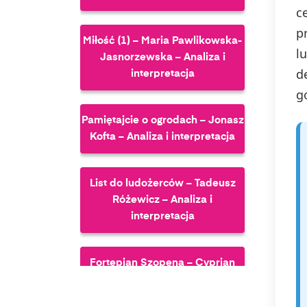
c
p
Miłość (1) – Maria Pawlikowska-
l
Jasnorzewska – Analiza i
d
interpretacja
g
Pamiętajcie o ogrodach – Jonasz
Kofta – Analiza i interpretacja
List do ludożerców – Tadeusz
Różewicz – Analiza i
interpretacja
Fortepian Szopena – Cyprian
Kamil Norwid – Analiza i
interpretacja