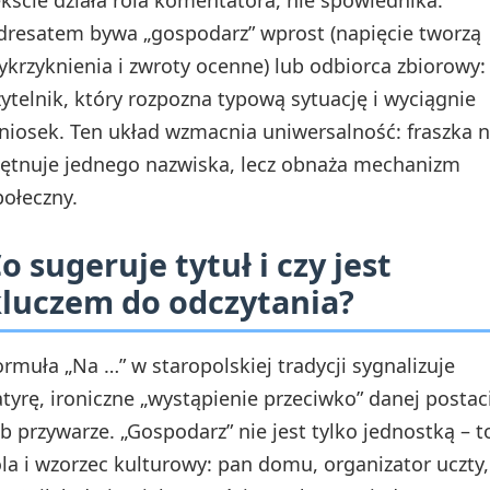
ekście działa rola komentatora, nie spowiednika.
dresatem bywa „gospodarz” wprost (napięcie tworzą
ykrzyknienia i zwroty ocenne) lub odbiorca zbiorowy:
zytelnik, który rozpozna typową sytuację i wyciągnie
niosek. Ten układ wzmacnia uniwersalność: fraszka n
iętnuje jednego nazwiska, lecz obnaża mechanizm
połeczny.
o sugeruje tytuł i czy jest
luczem do odczytania?
ormuła „Na …” w staropolskiej tradycji sygnalizuje
atyrę, ironiczne „wystąpienie przeciwko” danej postac
ub przywarze. „Gospodarz” nie jest tylko jednostką – t
ola i wzorzec kulturowy: pan domu, organizator uczty,