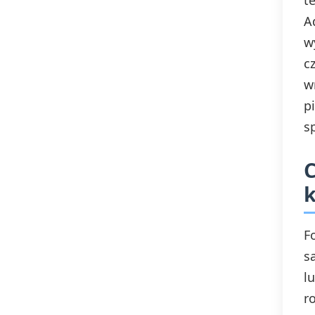
t
A
w
c
w
p
s
C
k
F
s
l
r