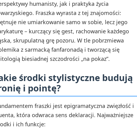
erspektywy humanisty, jak i praktyka życia
owarzyskiego. Fraszka wyrasta z tej znajomości:
iętnuje nie umiarkowanie samo w sobie, lecz jego
arykaturę – kurczący się gest, rachowanie każdego
ąska, skrupulatną grę pozoru. W tle pobrzmiewa
olemika z sarmacką fanfaronadą i tworzącą się
itologią biesiadnej szczodrości „na pokaz”.
akie środki stylistyczne budują
ronię i pointę?
undamentem fraszki jest epigramatyczna zwięzłość i
uenta, która odwraca sens deklaracji. Najważniejsze
odki i ich funkcje: