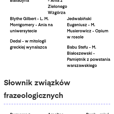
Balladyna
- Ania z
Zielonego
Wzgórza
Blythe Gilbert - L. M.
Jedwabiński
Montgomery - Ania na
Eugeniusz - M.
uniwersytecie
Musierowicz - Opium
w rosole
Dedal - w mitologii
greckiej wynalazca
Babu Stefu - M.
Białoszewski -
Pamiętnik z powstania
warszawskiego
Słownik związków
frazeologicznych