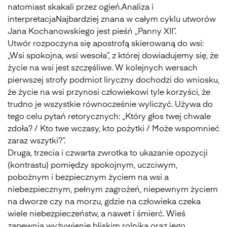
natomiast skakali przez ogień.Analiza i
interpretacjaNajbardziej znana w całym cyklu utworów
Jana Kochanowskiego jest pieśń „Panny XII”.
Utwór rozpoczyna się apostrofą skierowaną do wsi:
„Wsi spokojna, wsi wesoła”, z której dowiadujemy się, że
życie na wsi jest szczęśliwe. W kolejnych wersach
pierwszej strofy podmiot liryczny dochodzi do wniosku,
że życie na wsi przynosi człowiekowi tyle korzyści, że
trudno je wszystkie równocześnie wyliczyć. Używa do
tego celu pytań retorycznych: „Który głos twej chwale
zdoła? / Kto twe wczasy, kto pożytki / Może wspomnieć
zaraz wszytki?”.
Druga, trzecia i czwarta zwrotka to ukazanie opozycji
(kontrastu) pomiędzy spokojnym, uczciwym,
pobożnym i bezpiecznym życiem na wsi a
niebezpiecznym, pełnym zagrożeń, niepewnym życiem
na dworze czy na morzu, gdzie na człowieka czeka
wiele niebezpieczeństw, a nawet i śmierć. Wieś
zapewnia wyżywienie bliskim rolnika oraz jego