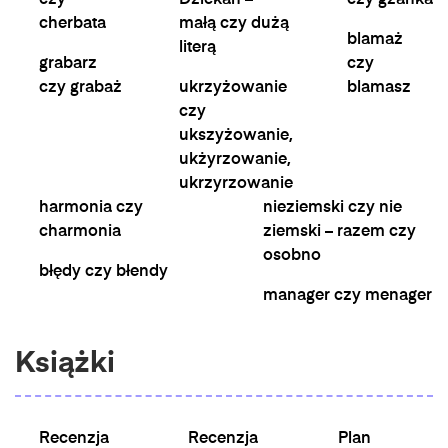
czy
Dziekan –
czy gżanka
cherbata
małą czy dużą
blamaż
literą
grabarz
czy
czy grabaż
ukrzyżowanie
blamasz
czy
ukszyżowanie,
ukżyrzowanie,
ukrzyrzowanie
harmonia czy
nieziemski czy nie
charmonia
ziemski – razem czy
osobno
błędy czy błendy
manager czy menager
Książki
Recenzja
Recenzja
Plan