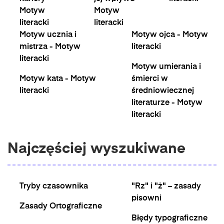
Motyw
Motyw
literacki
literacki
Motyw ucznia i
Motyw ojca - Motyw
mistrza - Motyw
literacki
literacki
Motyw umierania i
Motyw kata - Motyw
śmierci w
literacki
średniowiecznej
literaturze - Motyw
literacki
Najczęściej wyszukiwane
Tryby czasownika
"Rz" i "ż" – zasady
pisowni
Zasady Ortograficzne
Błędy typograficzne