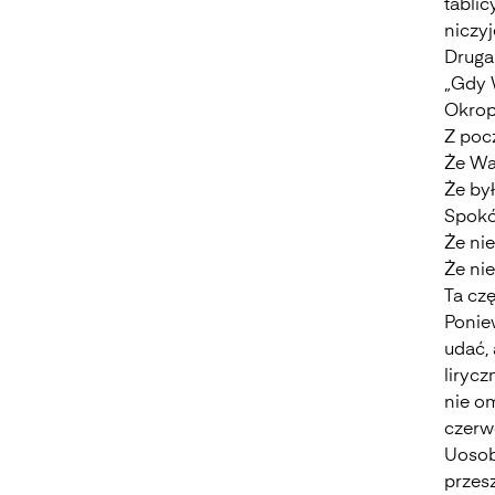
tablic
Analiza i interpretacja
niczy
Druga
„Gdy W
Okropn
Z poc
Że Wa
Że był
Spokój
Że nie
Że nie
Ta cz
Poniew
udać,
liryc
nie o
czerw
Uosob
przesz