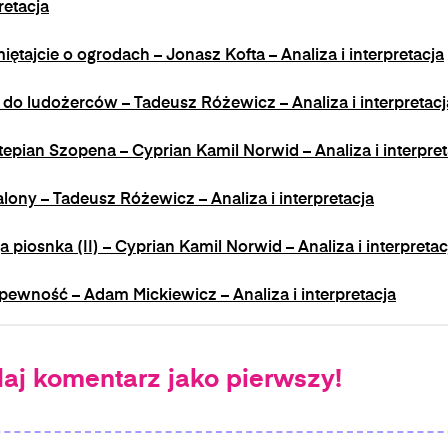
retacja
iętajcie o ogrodach – Jonasz Kofta – Analiza i interpretacja
t do ludożerców – Tadeusz Różewicz – Analiza i interpretacj
tepian Szopena – Cyprian Kamil Norwid – Analiza i interpret
lony – Tadeusz Różewicz – Analiza i interpretacja
a piosnka (II) – Cyprian Kamil Norwid – Analiza i interpretac
pewność – Adam Mickiewicz – Analiza i interpretacja
aj komentarz jako pierwszy!