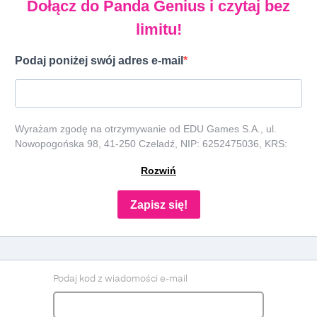
Dołącz do Panda Genius i czytaj bez
limitu!
Podaj poniżej swój adres e-mail
Wyrażam zgodę na otrzymywanie od EDU Games S.A., ul.
Nowopogońska 98, 41-250 Czeladź, NIP: 6252475036, KRS:
0000861152, REGON: 387109330 (dalej jako "Administrator")
Rozwiń
newslettera, czyli informacji o tematyce związanej z edukacją i
szkolnictwem oraz ofert handlowych lub/ i reklamowych za
pośrednictwem komunikacji e-mail i telefonicznej. Podanie
Zapisz się!
danych jest dobrowolne, ale niezbędne do otrzymywania
newslettera lub/i ofert. Podstawa prawna przetwarzania danych
to wyrażenie zgody, zgodnie z art. 6 ust. 1 lit. a. RODO. Twoje
dane będą przechowywane o momentu wycofania zgody. Masz
prawo do dostępu do swoich danych, ich sprostowania,
Podaj kod z wiadomości e-mail
usunięcia, ograniczenia przetwarzania, prawo do przenoszenia
danych, prawo do wniesienia sprzeciwu wobec przetwarzania, a