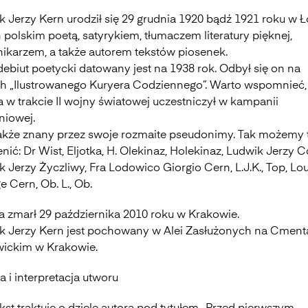
 Jerzy Kern urodził się 29 grudnia 1920 bądź 1921 roku w Ł
 polskim poetą, satyrykiem, tłumaczem literatury pięknej,
nikarzem, a także autorem tekstów piosenek.
ebiut poetycki datowany jest na 1938 rok. Odbył się on na
h „Ilustrowanego Kuryera Codziennego”. Warto wspomnieć,
a w trakcie II wojny światowej uczestniczył w kampanii
niowej.
także znany przez swoje rozmaite pseudonimy. Tak możemy 
ić: Dr Wist, Eljotka, H. Olekinaz, Holekinaz, Ludwik Jerzy C
 Jerzy Życzliwy, Fra Lodowico Giorgio Cern, L.J.K., Top, Lou
 Cern, Ob. L., Ob.
ta zmarł 29 października 2010 roku w Krakowie.
k Jerzy Kern jest pochowany w Alei Zasłużonych na Cment
ickim w Krakowie.
a i interpretacja utworu