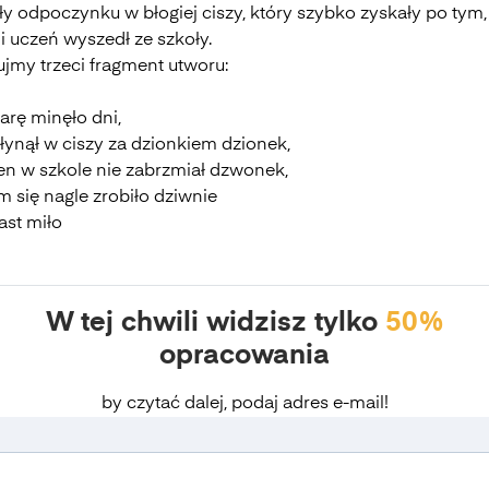
y odpoczynku w błogiej ciszy, który szybko zyskały po tym,
i uczeń wyszedł ze szkoły.
ujmy trzeci fragment utworu:
arę minęło dni,
łynął w ciszy za dzionkiem dzionek,
en w szkole nie zabrzmiał dzwonek,
 się nagle zrobiło dziwnie
ast miło
W tej chwili widzisz tylko
50%
opracowania
by czytać dalej, podaj adres e-mail!