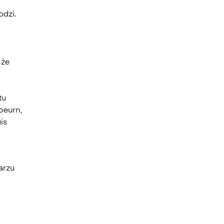
odzi.
 że
tu
oeurn,
is
arzu