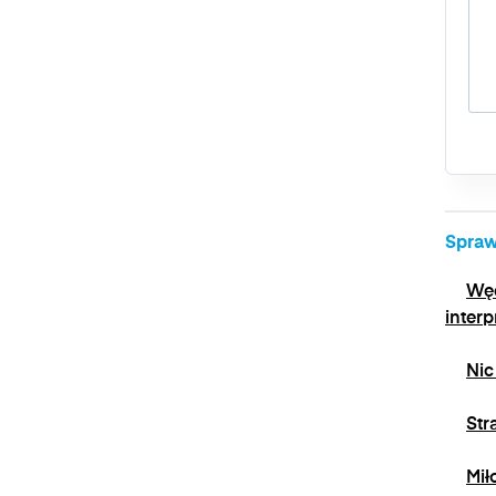
Spraw
Węd
interp
Nic
Str
Mił