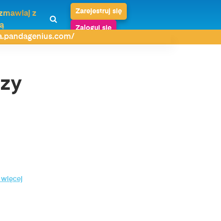
Zarejestruj się
zmawiaj z
ą
Zaloguj się
da.pandagenius.com/
rzy
 więcej