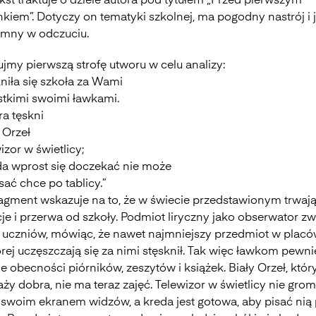
kst traktuje o dziele autora pod tytułem „Przed pierwszym
kiem”. Dotyczy on tematyki szkolnej, ma pogodny nastrój i j
emny w odczuciu.
jmy pierwszą strofę utworu w celu analizy:
niła się szkoła za Wami
tkimi swoimi ławkami.
ra tęskni
y Orzeł
wizor w świetlicy;
da wprost się doczekać nie może
sać chce po tablicy.”
ragment wskazuje na to, że w świecie przedstawionym trwaj
je i przerwa od szkoły. Podmiot liryczny jako obserwator z
o uczniów, mówiąc, że nawet najmniejszy przedmiot w placó
rej uczęszczają się za nimi stęsknił. Tak więc ławkom pewni
e obecności piórników, zeszytów i książek. Biały Orzeł, który
aży dobra, nie ma teraz zajęć. Telewizor w świetlicy nie gro
 swoim ekranem widzów, a kreda jest gotowa, aby pisać nią