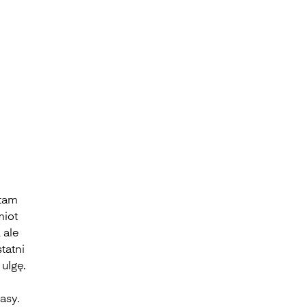
 tam
miot
 ale
tatni
ulgę.
asy.