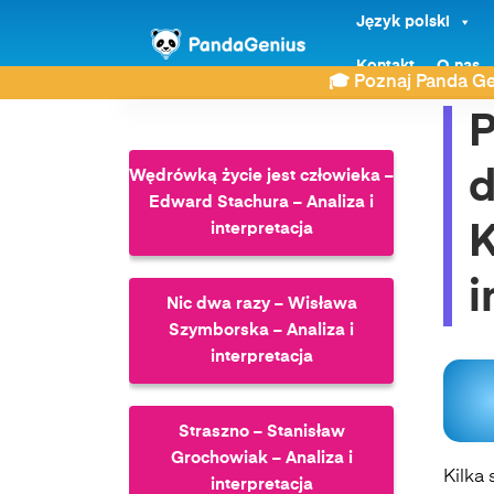
Język polski
ZDAY
Wiersze
Przed pierwszym dzwonkiem –
Kontakt
O nas
🎓 Poznaj Panda Ge
P
d
Wędrówką życie jest człowieka –
Edward Stachura – Analiza i
interpretacja
K
i
Nic dwa razy – Wisława
Szymborska – Analiza i
interpretacja
Straszno – Stanisław
Grochowiak – Analiza i
Kilka 
interpretacja