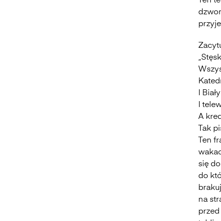
Ten te
dzwon
przyj
Ocalony – Tadeusz Różewicz –
Analiza i interpretacja
Zacytu
„Stęsk
Wszys
Moja piosnka (II) – Cyprian Kamil
Kated
Norwid – Analiza i interpretacja
I Biał
I tele
Niepewność – Adam Mickiewicz
A kre
– Analiza i interpretacja
Tak pi
Ten f
wakac
Który skrzywdziłeś – Czesław
się d
Miłosz – Analiza i interpretacja
do któ
brakuj
na str
Elegia o… [chłopcu polskim] –
przed
Krzysztof Kamil Baczyński –