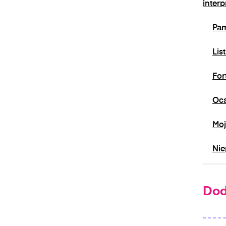
interp
Pam
Lis
For
Oca
Moj
Nie
Dod