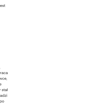
est
ą
wraca
wce,
e
 stał
madzi
 po