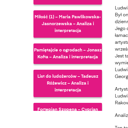
Ludwik
Był on
Miłość (1) – Maria Pawlikowska-
dzien
Jasnorzewska – Analiza i
Jego d
interpretacja
łamac
artyst
wrześ
Pamiętajcie o ogrodach – Jonasz
Jest 
Kofta – Analiza i interpretacja
wymien
Ludwik
List do ludożerców – Tadeusz
George
Różewicz – Analiza i
Artys
interpretacja
Ludwi
Rakow
Fortepian Szopena – Cyprian
Analiz
Kamil Norwid – Analiza i
interpretacja