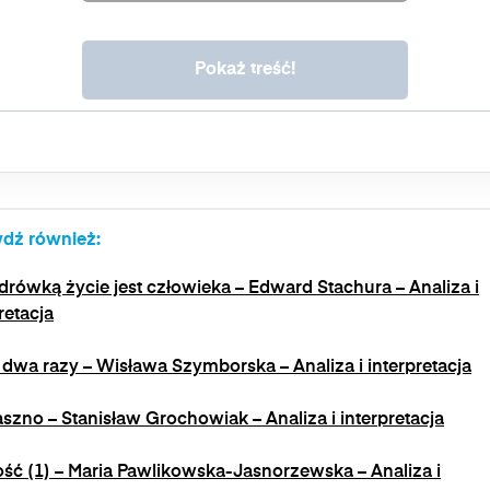
także prawo do wniesienia skargi do organu nadzorczego. Masz
prawo wycofać swoją zgodę w dowolnym momencie, bez
wpływu na zgodność z prawem przetwarzania, którego
dokonano na podstawie zgody przed jej wycofaniem. Wycofanie
zgody jest możliwe poprzez kontakt z Administratorem na adres
e-mail:
admin@dyktanda.pl
lub naciśniecie przycisku "wypisz
się" znajdującego się w wiadomościach e-mail od nas.
dź również:
rówką życie jest człowieka – Edward Stachura – Analiza i
retacja
 dwa razy – Wisława Szymborska – Analiza i interpretacja
aszno – Stanisław Grochowiak – Analiza i interpretacja
ość (1) – Maria Pawlikowska-Jasnorzewska – Analiza i