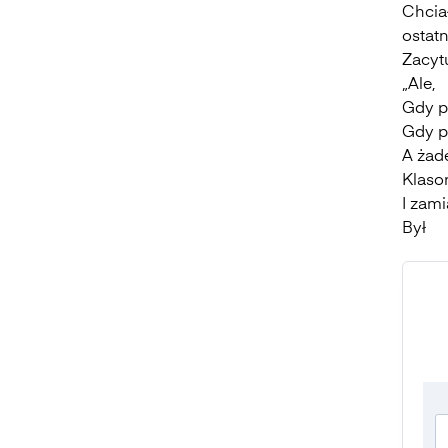
Chciał
ostatn
Zacyt
„Ale,
Gdy p
Gdy p
A żad
Klasom
I zami
Był