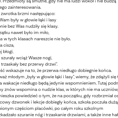
y. Przedmioty są smutne, gdy nie ma ludzi wokół i nie budzą
jego zainteresowania.
 zwrotka brzmi następująco:
am były w głowie łąki i lasy
ie bez Was nudziły się klasy.
zątku nawet było im miło,
s w tych klasach nareszcie nie było.
a cisza,
 błogi,
 szurały wciąż Wasze nogi,
 trzaskały bez przerwy drzwi”.
ęść wskazuje na to, że przerwa niedługo dobiegnie końca.
aż młodym „były w głowie łąki i lasy”, wiemy, że zdążyli się
 a wakacje niedługo będą jedynie wspomnieniem. Tutaj pod
zny znów wspomina o nudzie klas, w których nie ma uczniów,
mieszka powiedzieć o tym, że na początku, gdy rozbrzmiał os
cowy dzwonek i lekcje dobiegły końca, szkoła poczuła dużą 
ionym częściom placówki, po całym roku szkolnym
kadzało szuranie nóg i trzaskanie drzwiami, a także inne hał