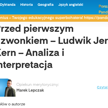
Dyktanda
Historia
Geografia
Język angielski
Poro
Pand
 Ludwik Jerzy Kern – Analiza i interpretacja
nius – Twojego edukacyjnego superbohatera! https://pan
rzed pierwszym
zwonkiem – Ludwik Je
ern – Analiza i
nterpretacja
Opiekun merytoryczny:
Czytaj
Marek Lepczak
słów o autorze