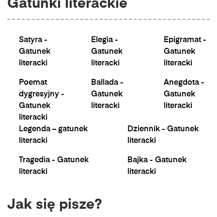
Gatunki literackie
Satyra -
Elegia -
Epigramat -
Gatunek
Gatunek
Gatunek
literacki
literacki
literacki
Poemat
Ballada -
Anegdota -
dygresyjny -
Gatunek
Gatunek
Gatunek
literacki
literacki
literacki
Legenda – gatunek
Dziennik - Gatunek
literacki
literacki
Tragedia - Gatunek
Bajka - Gatunek
literacki
literacki
Jak się pisze?