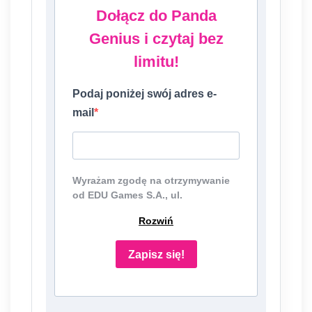
Dołącz do Panda
Genius i czytaj bez
limitu!
Podaj poniżej swój adres e-
mail
Wyrażam zgodę na otrzymywanie
od EDU Games S.A., ul.
Nowopogońska 98, 41-250
Rozwiń
Czeladź, NIP: 6252475036, KRS:
0000861152, REGON: 387109330
(dalej jako "Administrator")
Zapisz się!
newslettera, czyli informacji o
tematyce związanej z edukacją i
szkolnictwem oraz ofert