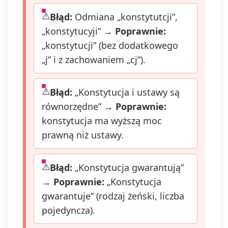
Błąd:
Odmiana „konstytutcji”,
„konstytucyji” →
Poprawnie:
„konstytucji” (bez dodatkowego
„j” i z zachowaniem „cj”).
Błąd:
„Konstytucja i ustawy są
równorzędne” →
Poprawnie:
konstytucja ma wyższą moc
prawną niż ustawy.
Błąd:
„Konstytucja gwarantują”
→
Poprawnie:
„Konstytucja
gwarantuje” (rodzaj żeński, liczba
pojedyncza).