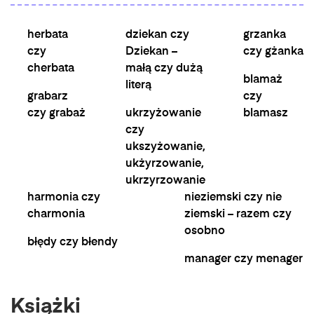
herbata
dziekan czy
grzanka
czy
Dziekan –
czy gżanka
cherbata
małą czy dużą
blamaż
literą
grabarz
czy
czy grabaż
ukrzyżowanie
blamasz
czy
ukszyżowanie,
ukżyrzowanie,
ukrzyrzowanie
harmonia czy
nieziemski czy nie
charmonia
ziemski – razem czy
osobno
błędy czy błendy
manager czy menager
Książki