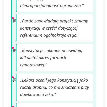
którego dokonano na podstawie
nieproporcjonalność ograniczeń.”
zgody przed jej wycofaniem.
Wycofanie zgody jest możliwe
poprzez kontakt z Administratorem
„Partie zapowiadają projekt zmiany
na adres e-mail:
konstytucji w części dotyczącej
admin@dyktanda.pl
lub
naciśniecie przycisku "wypisz się"
referendum ogólnokrajowego.”
znajdującego się w
wiadomościach e-mail od nas.
„Konstytucje zakonne przewidują
kilkuletni okres formacji
tymczasowej.”
„Lekarz ocenił jego konstytucję jako
raczej drobną, co ma znaczenie przy
dawkowaniu leku.”