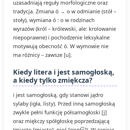
uzasadniają reguły morfologiczne oraz
tradycja. Zmiana ó → o w odmianie (stół –
stoły), wymiana ó : o w rodzinach
wyrazów (król – królewski, ale: krolowanie
niepoprawne) i pochodzenie leksykalne
motywują obecność ó. W wymowie nie
ma różnicy – zawsze [u].
Kiedy litera i jest samogłoską,
a kiedy tylko zmiękcza?
i jest samogłoską, gdy stanowi jądro
sylaby (igła, listy). Przed inną samogłoską
zwykle pełni funkcję półsamogłoski [j]
oraz miękczy spółgłoskę poprzedzającą
(miasto [mjasto], pięć [pʲɛɲt͡ɕ]). W zapisie