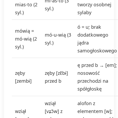
mi-as-to (3
mias-to (2
tworzy osobnej
syl.)
syl.)
sylaby
ó = u; brak
mówią =
mó-u-wią (3
dodatkowego
mó-wią (2
syl.)
jądra
syl.)
samogłoskowego
ę przed b → [em];
zęby
zęby [zɛ̃bɨ]
nosowość
[zembɨ]
przed b
przechodzi na
spółgłoskę
wziął
alofon z
wziął
[vʑɔ̃w] z
elementem [w];