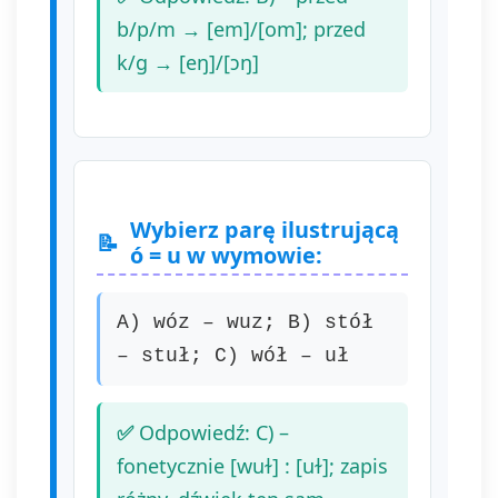
b/p/m → [em]/[om]; przed
k/g → [eŋ]/[ɔŋ]
Wybierz parę ilustrującą
ó = u w wymowie:
A) wóz – wuz; B) stół
– stuł; C) wół – uł
Odpowiedź: C) –
fonetycznie [wuɫ] : [uɫ]; zapis