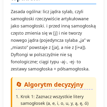
Zasada ogólna: licz jądra sylab, czyli
samogłoski rzeczywiście artykułowane
jako samogłoski. i przed inną samogłoską
często zmienia się w [j] i nie tworzy
nowego jądra (pojedyncza sylaba „ja” w
„miasto” powstaje z [ja], a nie z [i+a]).
Dyftongi w polszczyźnie nie są
fonologiczne; ciągi typu -aj-, -ej- to
zestawy samogłoska + półsamogłoska.
Algorytm decyzyjny
Krok 1: Zaznacz wszystkie litery
samogłosek (a, e, i, o, u, y, ą, ę, ó)