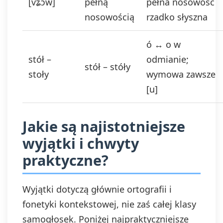
[vʑɔw]
pełną
pełna nosowość
nosowością
rzadko słyszna
ó ↔ o w
stół –
odmianie;
stół – stóły
stoły
wymowa zawsze
[u]
Jakie są najistotniejsze
wyjątki i chwyty
praktyczne?
Wyjątki dotyczą głównie ortografii i
fonetyki kontekstowej, nie zaś całej klasy
samogłosek. Poniżej najpraktyczniejsze