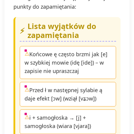
punkty do zapamiętania:
Lista wyjątków do
zapamiętania
Końcowe ę często brzmi jak [e]
w szybkiej mowie (idę [ide]) – w
zapisie nie upraszczaj
Przed ł w następnej sylabie ą
daje efekt [ɔw] (wziął [vʑɔw])
i + samogłoska → [j] +
samogłoska (wiara [vjara])