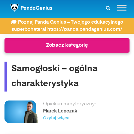
ZDAY
Najczęściej wyszukiwane
🎓 Poznaj Panda Genius – Twojego edukacyjnego
Samogłoski – ogólna charakterystyka
superbohatera! https://panda.pandagenius.com/
Zobacz kategorię
Samogłoski – ogólna
charakterystyka
Opiekun merytoryczny:
Marek Lepczak
Czytaj więcej