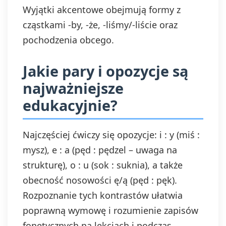
Wyjątki akcentowe obejmują formy z
cząstkami -by, -że, -liśmy/-liście oraz
pochodzenia obcego.
Jakie pary i opozycje są
najważniejsze
edukacyjnie?
Najczęściej ćwiczy się opozycje: i : y (miś :
mysz), e : a (pęd : pędzel – uwaga na
strukturę), o : u (sok : suknia), a także
obecność nosowości ę/ą (pęd : pęk).
Rozpoznanie tych kontrastów ułatwia
poprawną wymowę i rozumienie zapisów
fonetycznych na lekcjach i podczas