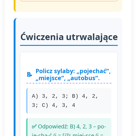
Ćwiczenia utrwalające
Policz sylaby: „pojechać”,
„miejsce”, „autobus”.
A) 3, 2, 3; B) 4, 2,
3; C) 4, 3, 4
Odpowiedź: B) 4, 2, 3 – po-
je-cha-ć (i = [j]); miej-sce (i =