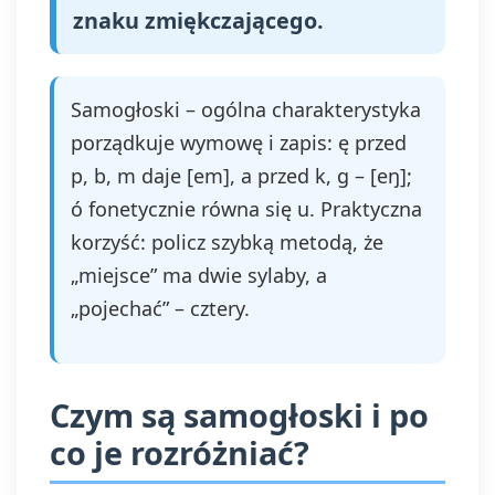
znaku zmiękczającego.
Samogłoski – ogólna charakterystyka
porządkuje wymowę i zapis: ę przed
p, b, m daje [em], a przed k, g – [eŋ];
ó fonetycznie równa się u. Praktyczna
korzyść: policz szybką metodą, że
„miejsce” ma dwie sylaby, a
„pojechać” – cztery.
Czym są samogłoski i po
co je rozróżniać?