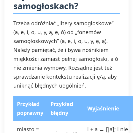
samogłoskach?
przetwarzania, którego dokonano na
podstawie zgody przed jej
wycofaniem. Wycofanie zgody jest
Trzeba odróżniać „litery samogłoskowe”
możliwe poprzez kontakt z
Administratorem na adres e-mail:
(a, e, i, o, u, y, ą, ę, ó) od „fonemów
admin@dyktanda.pl
lub naciśniecie
samogłoskowych” (a, e, i, o, u, y, ę, ą).
przycisku "wypisz się" znajdującego
Należy pamiętać, że i bywa nośnikiem
się w wiadomościach e-mail od nas.
miękkości zamiast pełnej samogłoski, a ó
nie zmienia wymowy. Rozsądne jest też
sprawdzanie kontekstu realizacji ę/ą, aby
uniknąć błędnych uogólnień.
Przykład
Przykład
Wyjaśnienie
poprawny
błędny
miasto =
i + a → [ja]; i nie