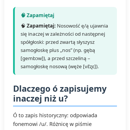
🧠
Zapamiętaj:
Nosowość ę/ą ujawnia
się inaczej w zależności od następnej
spółgłoski: przed zwartą słyszysz
samogłoskę plus „nos” (np. gębą
[gembɔw]), a przed szczeliną –
samogłoskę nosową (węże [vɛ̃ʐɛ]).
Dlaczego ó zapisujemy
inaczej niż u?
Ó to zapis historyczny: odpowiada
fonemowi /u/. Różnicę w piśmie