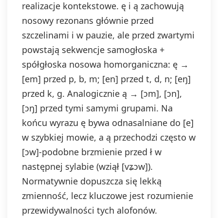
realizacje kontekstowe. ę i ą zachowują
nosowy rezonans głównie przed
szczelinami i w pauzie, ale przed zwartymi
powstają sekwencje samogłoska +
spółgłoska nosowa homorganiczna: ę →
[em] przed p, b, m; [en] przed t, d, n; [eŋ]
przed k, g. Analogicznie ą → [ɔm], [ɔn],
[ɔŋ] przed tymi samymi grupami. Na
końcu wyrazu ę bywa odnasalniane do [e]
w szybkiej mowie, a ą przechodzi często w
[ɔw]-podobne brzmienie przed ł w
następnej sylabie (wziął [vʑɔw]).
Normatywnie dopuszcza się lekką
zmienność, lecz kluczowe jest rozumienie
przewidywalności tych alofonów.