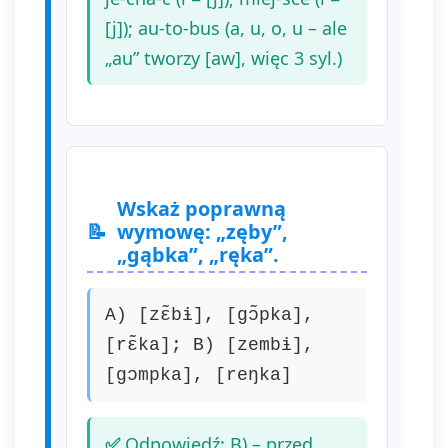
[j]); au-to-bus (a, u, o, u – ale
„au” tworzy [aw], więc 3 syl.)
Wskaż poprawną
wymowę: „zęby”,
„gąbka”, „ręka”.
A) [zɛ̃bɨ], [gɔ̃pka],
[rɛ̃ka]; B) [zembɨ],
[gɔmpka], [reŋka]
Odpowiedź: B) – przed