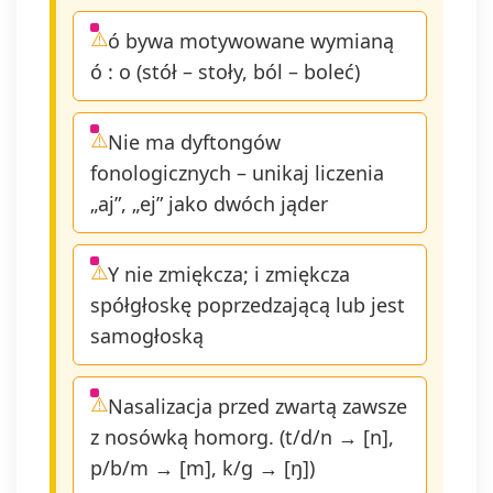
ó bywa motywowane wymianą
ó : o (stół – stoły, ból – boleć)
Nie ma dyftongów
fonologicznych – unikaj liczenia
„aj”, „ej” jako dwóch jąder
Y nie zmiękcza; i zmiękcza
spółgłoskę poprzedzającą lub jest
samogłoską
Nasalizacja przed zwartą zawsze
z nosówką homorg. (t/d/n → [n],
p/b/m → [m], k/g → [ŋ])