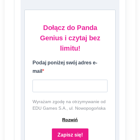
Dołącz do Panda
Genius i czytaj bez
limitu!
Podaj poniżej swój adres e-
mail
Wyrażam zgodę na otrzymywanie od
EDU Games S.A., ul. Nowopogońska
98, 41-250 Czeladź, NIP:
Rozwiń
6252475036, KRS: 0000861152,
REGON: 387109330 (dalej jako
"Administrator") newslettera, czyli
Zapisz się!