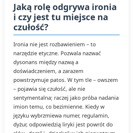
Jaką rolę odgrywa ironia
przed jej
wycofaniem.
i czy jest tu miejsce na
Wycofanie zgody
jest możliwe
czułość?
poprzez kontakt z
Administratorem na
adres e-mail:
Ironia nie jest rozbawieniem – to
admin@dyktanda.pl
narzędzie etyczne. Pozwala nazwać
lub naciśniecie
przycisku "wypisz
dysonans między nazwą a
się" znajdującego
doświadczeniem, a zarazem
się w
powstrzymuje patos. W tym tle – owszem
wiadomościach e-
mail od nas.
– pojawia się czułość, ale nie
sentymentalna; raczej jako próba nadania
imion temu, co bezimienne. Kiedy w
języku wybrzmiewa numer, regulamin,
dyżur, odpowiedzią liryki jest powrót do