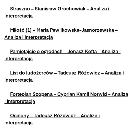
Straszno – Stanisław Grochowiak – Analiza i
interpretacja
Miłość (1) – Maria Pawlikowska-Jasnorzewska –
Analiza i interpretacja
Pamiętajcie o ogrodach – Jonasz Kofta – Analiza i
interpretacja
List do ludożerców – Tadeusz Różewicz – Analiza i
interpretacja
Fortepian Szopena – Cyprian Kamil Norwid – Analiza
i interpretacja
Ocalony – Tadeusz Różewicz – Analiza i
interpretacja