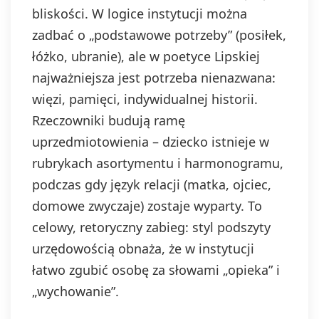
ograniczenia
bliskości. W logice instytucji można
przetwarzania,
prawo do
zadbać o „podstawowe potrzeby” (posiłek,
przenoszenia
łóżko, ubranie), ale w poetyce Lipskiej
danych, prawo do
najważniejsza jest potrzeba nienazwana:
wniesienia
sprzeciwu wobec
więzi, pamięci, indywidualnej historii.
przetwarzania, a
Rzeczowniki budują ramę
także prawo do
wniesienia skargi
uprzedmiotowienia – dziecko istnieje w
do organu
rubrykach asortymentu i harmonogramu,
nadzorczego. Masz
prawo wycofać
podczas gdy język relacji (matka, ojciec,
swoją zgodę w
domowe zwyczaje) zostaje wyparty. To
dowolnym
celowy, retoryczny zabieg: styl podszyty
momencie, bez
wpływu na
urzędowością obnaża, że w instytucji
zgodność z
łatwo zgubić osobę za słowami „opieka” i
prawem
przetwarzania,
„wychowanie”.
którego dokonano
na podstawie zgody