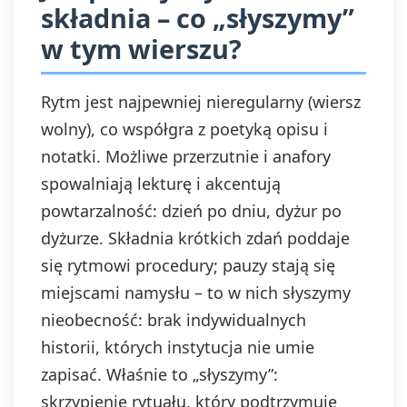
składnia – co „słyszymy”
w tym wierszu?
Rytm jest najpewniej nieregularny (wiersz
wolny), co współgra z poetyką opisu i
notatki. Możliwe przerzutnie i anafory
spowalniają lekturę i akcentują
powtarzalność: dzień po dniu, dyżur po
dyżurze. Składnia krótkich zdań poddaje
się rytmowi procedury; pauzy stają się
miejscami namysłu – to w nich słyszymy
nieobecność: brak indywidualnych
historii, których instytucja nie umie
zapisać. Właśnie to „słyszymy”:
skrzypienie rytuału, który podtrzymuje