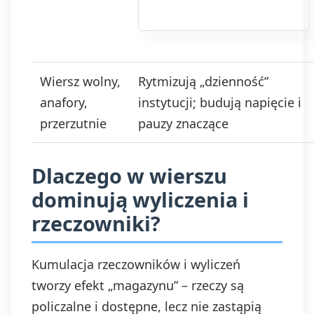
Podanie danych
jest dobrowolne,
ale niezbędne do
otrzymywania
newslettera lub/i
Wiersz wolny,
Rytmizują „dzienność”
ofert. Podstawa
prawna
anafory,
instytucji; budują napięcie i
przetwarzania
przerzutnie
pauzy znaczące
danych to
wyrażenie zgody,
zgodnie z art. 6 ust.
Dlaczego w wierszu
1 lit. a. RODO.
Twoje dane będą
dominują wyliczenia i
przechowywane o
momentu
rzeczowniki?
wycofania zgody.
Masz prawo do
dostępu do swoich
Kumulacja rzeczowników i wyliczeń
danych, ich
tworzy efekt „magazynu” – rzeczy są
sprostowania,
usunięcia,
policzalne i dostępne, lecz nie zastąpią