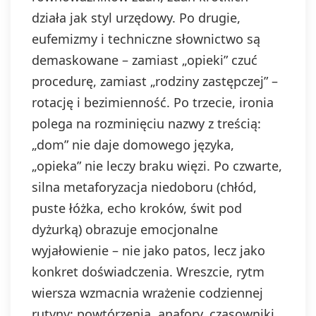
działa jak styl urzędowy. Po drugie,
eufemizmy i techniczne słownictwo są
demaskowane – zamiast „opieki” czuć
procedurę, zamiast „rodziny zastępczej” –
rotację i bezimienność. Po trzecie, ironia
polega na rozminięciu nazwy z treścią:
„dom” nie daje domowego języka,
„opieka” nie leczy braku więzi. Po czwarte,
silna metaforyzacja niedoboru (chłód,
puste łóżka, echo kroków, świt pod
dyżurką) obrazuje emocjonalne
wyjałowienie – nie jako patos, lecz jako
konkret doświadczenia. Wreszcie, rytm
wiersza wzmacnia wrażenie codziennej
rutyny: powtórzenia, anafory, czasowniki