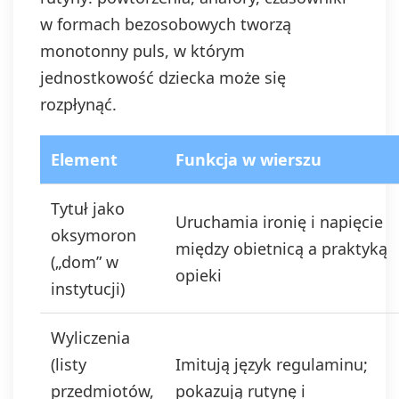
w formach bezosobowych tworzą
monotonny puls, w którym
jednostkowość dziecka może się
rozpłynąć.
Element
Funkcja w wierszu
Tytuł jako
Uruchamia ironię i napięcie
oksymoron
między obietnicą a praktyką
(„dom” w
opieki
instytucji)
Wyliczenia
(listy
Imitują język regulaminu;
przedmiotów,
pokazują rutynę i