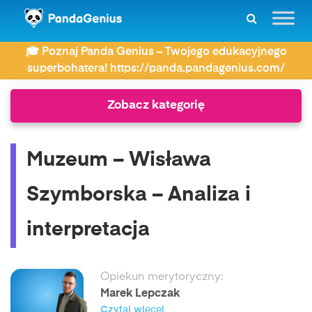
ZDAY
Wiersze
🎓 Poznaj Panda Genius – Twojego edukacyjnego
Muzeum – Wisława Szymborska – Analiza i interpretacja
superbohatera! https://panda.pandagenius.com/
Zobacz kategorię
Muzeum – Wisława
Szymborska – Analiza i
interpretacja
Opiekun merytoryczny:
Marek Lepczak
Czytaj więcej