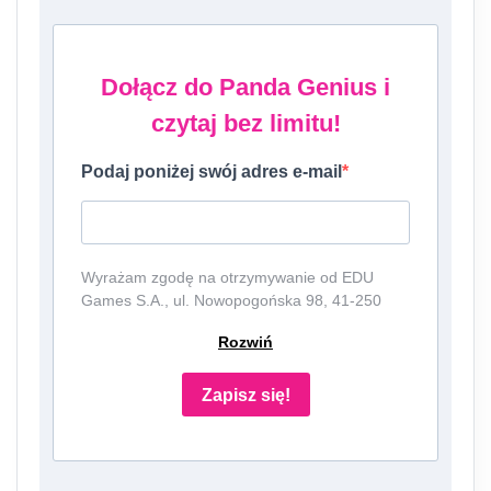
Dołącz do Panda Genius i
czytaj bez limitu!
Podaj poniżej swój adres e-mail
Wyrażam zgodę na otrzymywanie od EDU
Games S.A., ul. Nowopogońska 98, 41-250
Czeladź, NIP: 6252475036, KRS: 0000861152,
Rozwiń
REGON: 387109330 (dalej jako
"Administrator") newslettera, czyli informacji o
tematyce związanej z edukacją i szkolnictwem
Zapisz się!
oraz ofert handlowych lub/ i reklamowych za
pośrednictwem komunikacji e-mail i
telefonicznej. Podanie danych jest dobrowolne,
ale niezbędne do otrzymywania newslettera