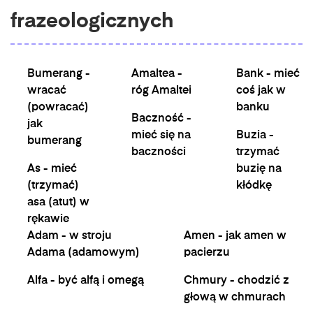
frazeologicznych
Bumerang -
Amaltea -
Bank - mieć
wracać
róg Amaltei
coś jak w
(powracać)
banku
Baczność -
jak
mieć się na
Buzia -
bumerang
baczności
trzymać
As - mieć
buzię na
(trzymać)
kłódkę
asa (atut) w
rękawie
Adam - w stroju
Amen - jak amen w
Adama (adamowym)
pacierzu
Alfa - być alfą i omegą
Chmury - chodzić z
głową w chmurach