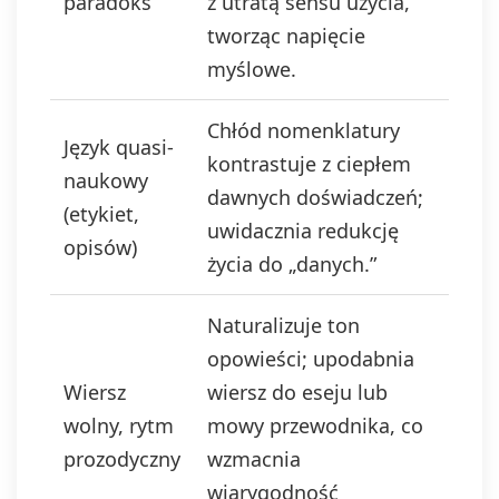
paradoks
z utratą sensu użycia,
tworząc napięcie
myślowe.
Chłód nomenklatury
Język quasi-
kontrastuje z ciepłem
naukowy
dawnych doświadczeń;
(etykiet,
uwidacznia redukcję
opisów)
życia do „danych.”
Naturalizuje ton
opowieści; upodabnia
Wiersz
wiersz do eseju lub
wolny, rytm
mowy przewodnika, co
prozodyczny
wzmacnia
wiarygodność