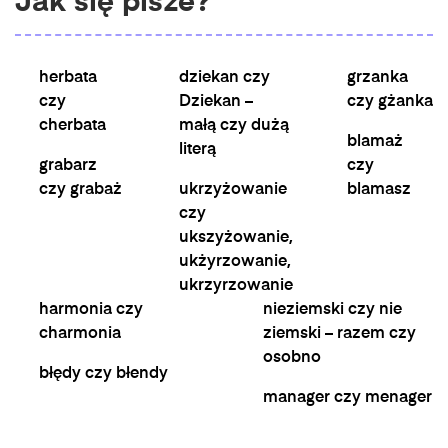
Jak się pisze?
herbata
dziekan czy
grzanka
czy
Dziekan –
czy gżanka
cherbata
małą czy dużą
blamaż
literą
grabarz
czy
czy grabaż
ukrzyżowanie
blamasz
czy
ukszyżowanie,
ukżyrzowanie,
ukrzyrzowanie
harmonia czy
nieziemski czy nie
charmonia
ziemski – razem czy
osobno
błędy czy błendy
manager czy menager